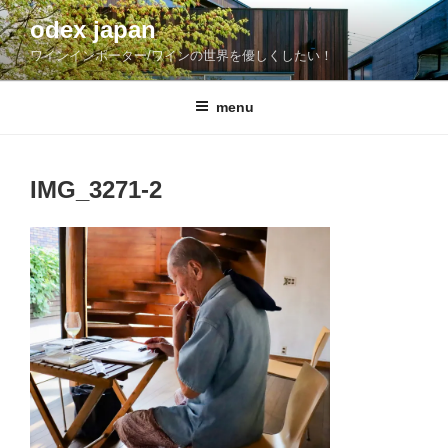
コ
odex japan
ン
ワインインポーター/ワインの世界を優しくしたい！
テ
ン
ツ
menu
へ
ス
キ
IMG_3271-2
ッ
プ