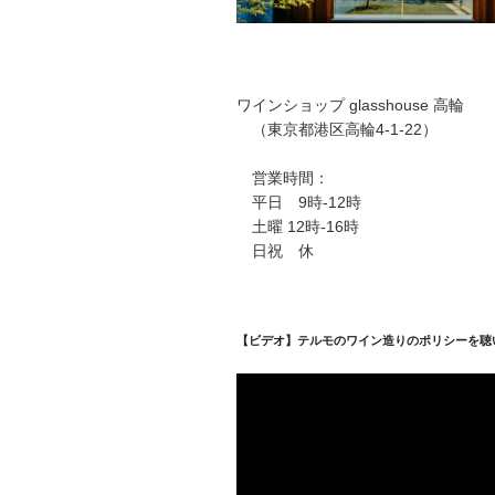
ワインショップ glasshouse 高輪
（東京都港区高輪4-1-22）
営業時間：
平日 9時-12時
土曜 12時-16時
日祝 休
【ビデオ】テルモのワイン造りのポリシーを聴
動
画
プ
レ
ー