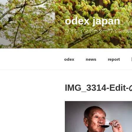
コ
ン
テ
odex japan
ン
ワインインポーター/ワインの
ツ
へ
ス
キ
odex
news
report
ッ
プ
IMG_3314-Edi