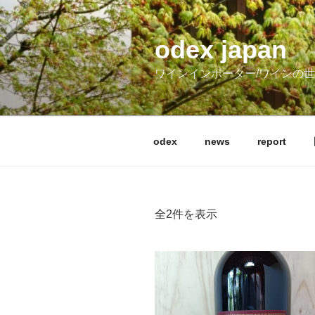
コ
ン
テ
odex japan
ン
ワインインポーター/ワインの
ツ
へ
ス
キ
odex
news
report
ッ
プ
全2件を表示