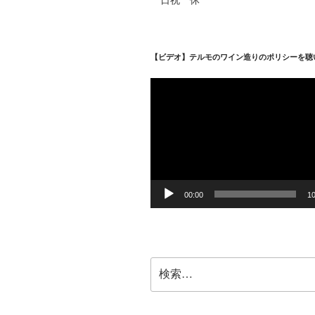
【ビデオ】テルモのワイン造りのポリシーを聴
動
画
プ
レ
ー
ヤ
ー
00:00
10
検
索: