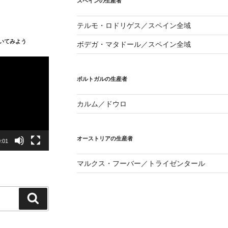
スペインの生産者
テルモ・ロドリゲス／スペイン全域
いてみよう
ボデガ・マタドール／スペイン全域
ポルトガルの生産者
カルム／ドウロ
オーストリアの生産者
:01
マルクス・フーバー／トライゼンタール
検
索