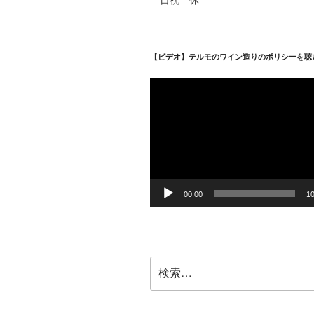
【ビデオ】テルモのワイン造りのポリシーを聴
動
画
プ
レ
ー
ヤ
ー
00:00
10
検
索: