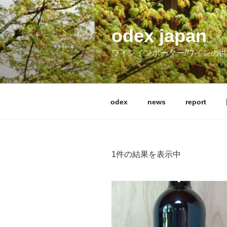
コ
ン
テ
odex japan
ン
ワインインポーター/ワインの
ツ
へ
ス
キ
odex
news
report
ッ
プ
1件の結果を表示中