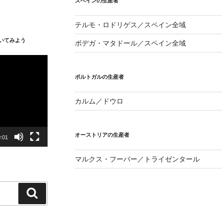
スペインの生産者
テルモ・ロドリゲス／スペイン全域
いてみよう
ボデガ・マタドール／スペイン全域
ポルトガルの生産者
カルム／ドウロ
オーストリアの生産者
:01
マルクス・フーバー／トライゼンタール
検
索