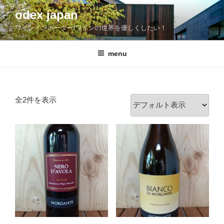
コ
odex japan
ン
ワインインポーター/ワインの世界を優しくしたい！
テ
ン
ツ
menu
へ
ス
キ
全2件を表示
ッ
プ