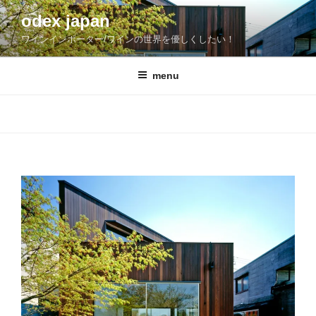
コ
odex japan
ン
ワインインポーター/ワインの世界を優しくしたい！
テ
ン
ツ
menu
へ
ス
キ
ッ
プ