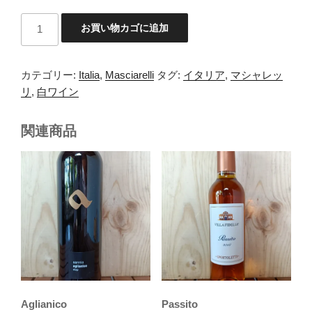
Chardonnay
お買い物カゴに追加
"Marina
Cvetic"
22
カテゴリー:
Italia
,
Masciarelli
タグ:
イタリア
,
マシャレッ
個
リ
,
白ワイン
関連商品
Aglianico
Passito