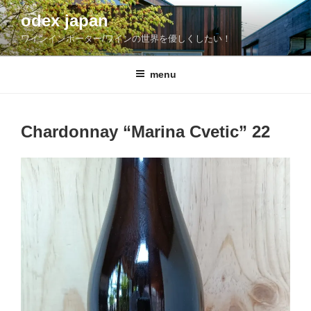
コ
odex japan
ン
ワインインポーター/ワインの世界を優しくしたい！
テ
ン
ツ
menu
へ
ス
キ
Chardonnay “Marina Cvetic” 22
ッ
プ