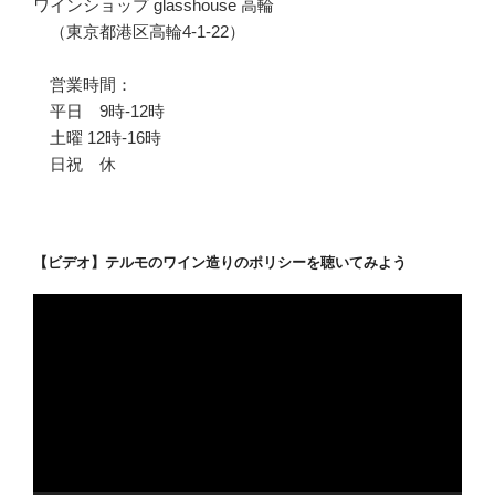
ワインショップ glasshouse 高輪
（東京都港区高輪4-1-22）
営業時間：
平日 9時-12時
土曜 12時-16時
日祝 休
【ビデオ】テルモのワイン造りのポリシーを聴いてみよう
動
画
プ
レ
ー
ヤ
ー