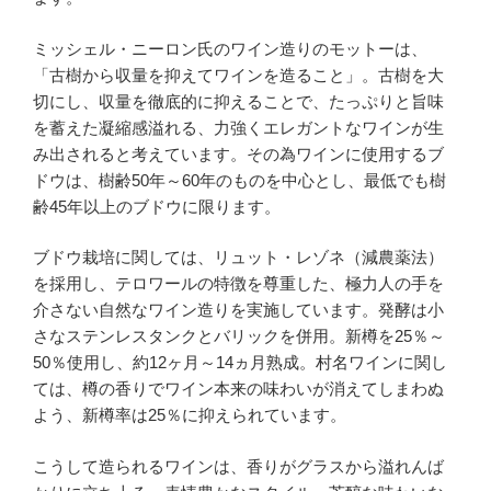
ミッシェル・ニーロン氏のワイン造りのモットーは、
「古樹から収量を抑えてワインを造ること」。古樹を大
切にし、収量を徹底的に抑えることで、たっぷりと旨味
を蓄えた凝縮感溢れる、力強くエレガントなワインが生
み出されると考えています。その為ワインに使用するブ
ドウは、樹齢50年～60年のものを中心とし、最低でも樹
齢45年以上のブドウに限ります。
ブドウ栽培に関しては、リュット・レゾネ（減農薬法）
を採用し、テロワールの特徴を尊重した、極力人の手を
介さない自然なワイン造りを実施しています。発酵は小
さなステンレスタンクとバリックを併用。新樽を25％～
50％使用し、約12ヶ月～14ヵ月熟成。村名ワインに関し
ては、樽の香りでワイン本来の味わいが消えてしまわぬ
よう、新樽率は25％に抑えられています。
こうして造られるワインは、香りがグラスから溢れんば