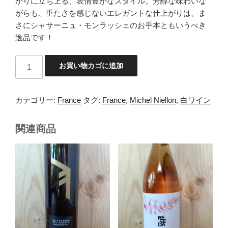
かりに立ち上る、表情豊かなスタイル。芳醇な味わいな
がらも、重たさを感じないエレガントな仕上がりは、ま
さにシャサーニュ・モンラッシェのお手本ともいうべき
逸品です！
Michel
お買い物カゴに追加
Niellon
Chassagne
1er
カテゴリー:
France
タグ:
France
,
Michel Niellon
,
白ワイン
Cru
blanc
関連商品
Maltoie
個