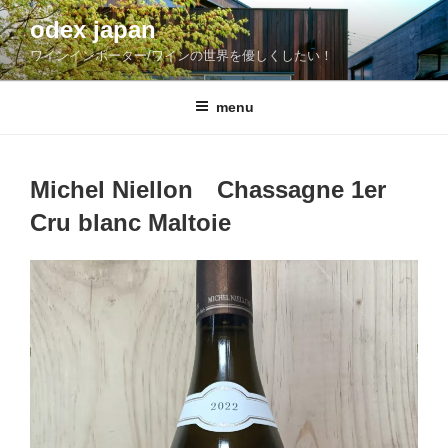
コ
odex japan
ン
ワインインポーター/ワインの世界を優しくしたい！
テ
ン
ツ
menu
へ
ス
キ
Michel Niellon Chassagne 1er
ッ
Cru blanc Maltoie
プ