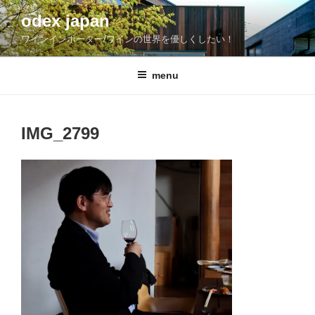
コ
odex japan
ン
ワインインポーター/ワインの世界を優しくしたい！
テ
ン
ツ
menu
へ
ス
キ
IMG_2799
ッ
プ