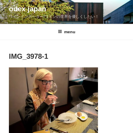
コ
odex japan
ン
ワインインポーター/ワインの世界を優しくしたい！
テ
ン
ツ
menu
へ
ス
キ
IMG_3978-1
ッ
プ