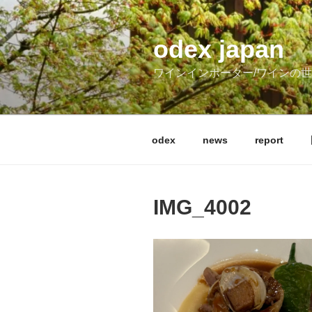
コ
ン
テ
odex japan
ン
ワインインポーター/ワインの
ツ
へ
ス
キ
odex
news
report
ッ
プ
IMG_4002