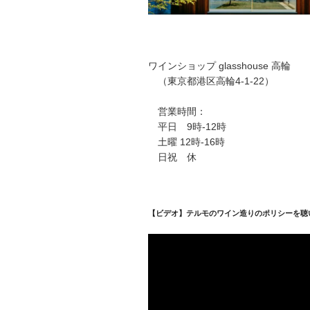
ワインショップ glasshouse 高輪
（東京都港区高輪4-1-22）
営業時間：
平日 9時-12時
土曜 12時-16時
日祝 休
【ビデオ】テルモのワイン造りのポリシーを聴
動
画
プ
レ
ー