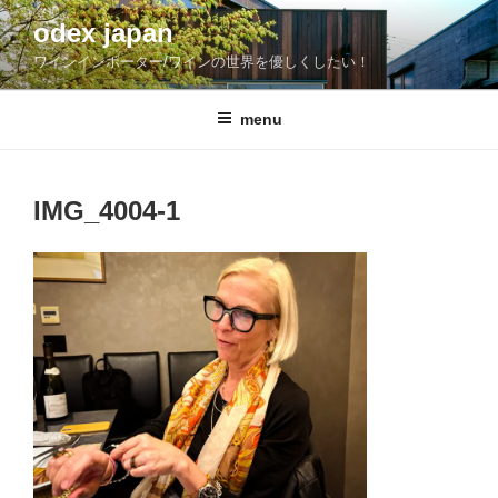
コ
odex japan
ン
ワインインポーター/ワインの世界を優しくしたい！
テ
ン
ツ
menu
へ
ス
キ
IMG_4004-1
ッ
プ