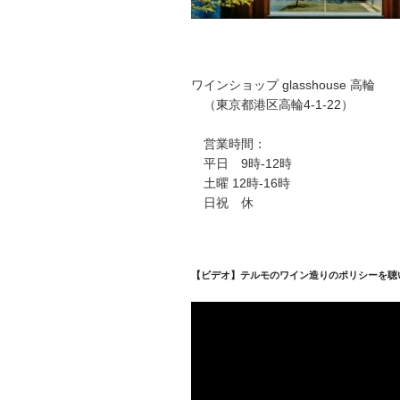
ワインショップ glasshouse 高輪
（東京都港区高輪4-1-22）
営業時間：
平日 9時-12時
土曜 12時-16時
日祝 休
【ビデオ】テルモのワイン造りのポリシーを聴
動
画
プ
レ
ー