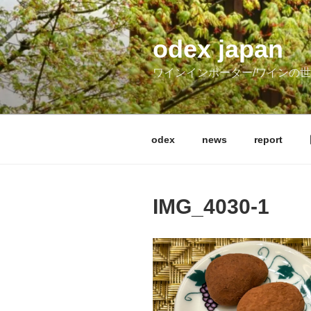
コ
ン
テ
odex japan
ン
ワインインポーター/ワインの
ツ
へ
ス
キ
odex
news
report
ッ
プ
IMG_4030-1