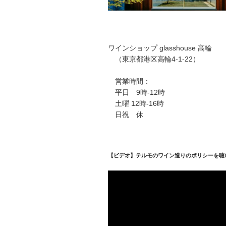
ワインショップ glasshouse 高輪
（東京都港区高輪4-1-22）
営業時間：
平日 9時-12時
土曜 12時-16時
日祝 休
【ビデオ】テルモのワイン造りのポリシーを聴
動
画
プ
レ
ー