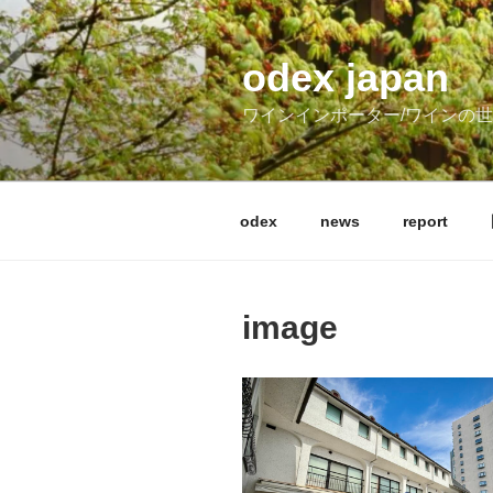
コ
ン
テ
odex japan
ン
ワインインポーター/ワインの
ツ
へ
ス
キ
odex
news
report
ッ
プ
image