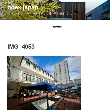
コ
odex japan
ン
ワインインポーター/ワインの世界を優しくしたい！
テ
ン
ツ
menu
へ
ス
キ
IMG_4053
ッ
プ