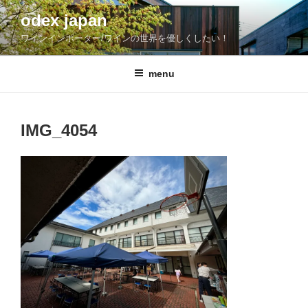
コ
odex japan
ン
ワインインポーター/ワインの世界を優しくしたい！
テ
ン
ツ
menu
へ
ス
キ
IMG_4054
ッ
プ