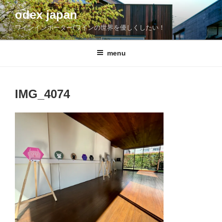
コ
odex japan
ン
ワインインポーター/ワインの世界を優しくしたい！
テ
ン
ツ
menu
へ
ス
キ
IMG_4074
ッ
プ