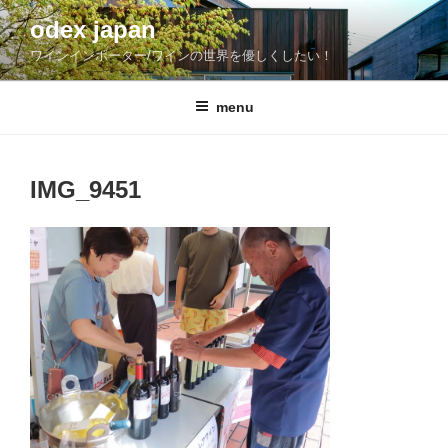
コ
odex japan
ン
ワインインポーター/ワインの世界を優しくしたい！
テ
ン
ツ
menu
へ
ス
キ
IMG_9451
ッ
プ