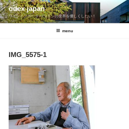
コ
odex japan
ン
ワインインポーター/ワインの世界を優しくしたい！
テ
ン
ツ
menu
へ
ス
キ
IMG_5575-1
ッ
プ