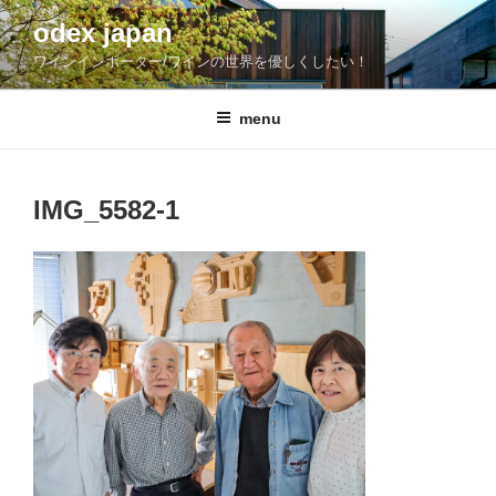
コ
odex japan
ン
ワインインポーター/ワインの世界を優しくしたい！
テ
ン
ツ
menu
へ
ス
キ
IMG_5582-1
ッ
プ