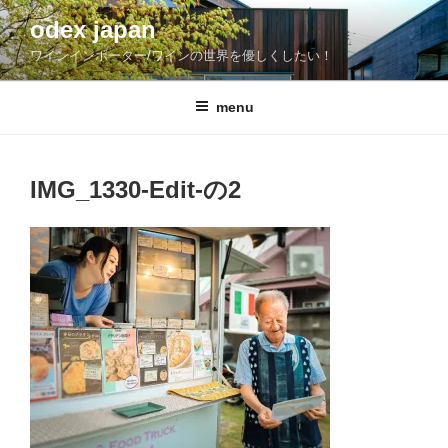
コ
odex japan
ン
ワインインポーター/ワインの世界を優しくしたい！
テ
ン
ツ
menu
へ
ス
キ
IMG_1330-Edit-の2
ッ
プ