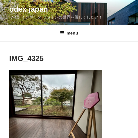
コ
odex japan
ン
ワインインポーター/ワインの世界を優しくしたい！
テ
ン
ツ
menu
へ
ス
キ
IMG_4325
ッ
プ