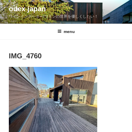
コ
odex japan
ン
ワインインポーター/ワインの世界を優しくしたい！
テ
ン
ツ
menu
へ
ス
キ
IMG_4760
ッ
プ