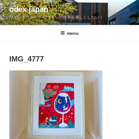
コ
odex japan
ン
ワインインポーター/ワインの世界を優しくしたい！
テ
ン
ツ
menu
へ
ス
キ
IMG_4777
ッ
プ