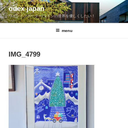
コ
odex japan
ン
ワインインポーター/ワインの世界を優しくしたい！
テ
ン
ツ
menu
へ
ス
キ
IMG_4799
ッ
プ