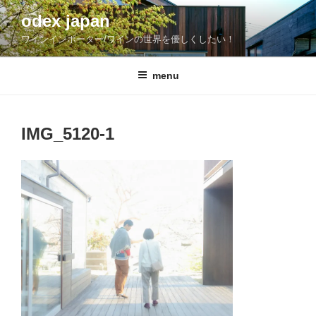
コ
odex japan
ン
ワインインポーター/ワインの世界を優しくしたい！
テ
ン
ツ
menu
へ
ス
キ
IMG_5120-1
ッ
プ