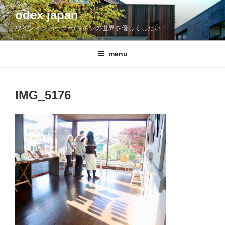
コ
odex japan
ン
ワインインポーター/ワインの世界を優しくしたい！
テ
ン
ツ
menu
へ
ス
キ
IMG_5176
ッ
プ