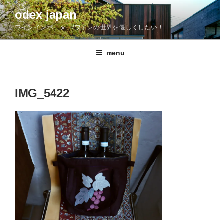
コ
odex japan
ン
ワインインポーター/ワインの世界を優しくしたい！
テ
ン
ツ
menu
へ
ス
キ
IMG_5422
ッ
プ