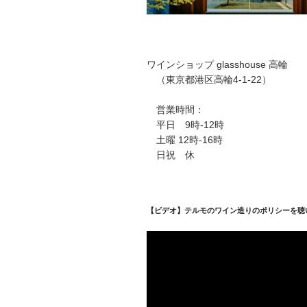
ワインショップ glasshouse 高輪
（東京都港区高輪4-1-22）
営業時間：
平日 9時-12時
土曜 12時-16時
日祝 休
【ビデオ】テルモのワイン造りのポリシーを聴
動
画
プ
レ
ー