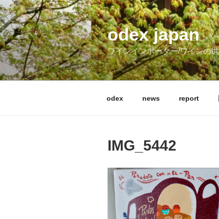
コ
ン
テ
odex japan
ン
ワインインポーター/ワインの
ツ
へ
ス
キ
odex
news
report
ッ
プ
IMG_5442