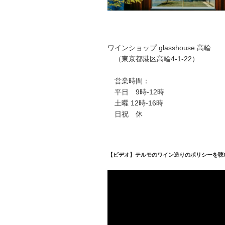
ワインショップ glasshouse 高輪
（東京都港区高輪4-1-22）
営業時間：
平日 9時-12時
土曜 12時-16時
日祝 休
【ビデオ】テルモのワイン造りのポリシーを聴
動
画
プ
レ
ー