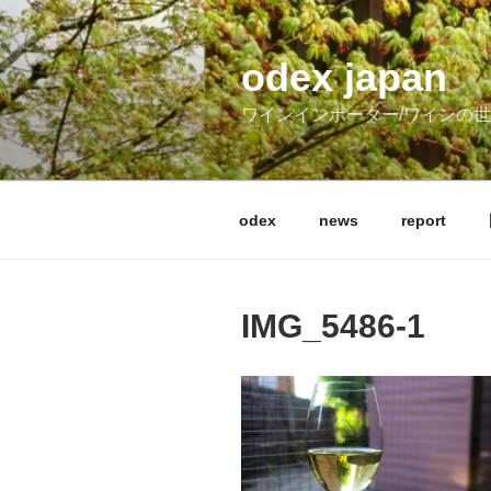
コ
ン
テ
odex japan
ン
ワインインポーター/ワインの
ツ
へ
ス
キ
odex
news
report
ッ
プ
IMG_5486-1