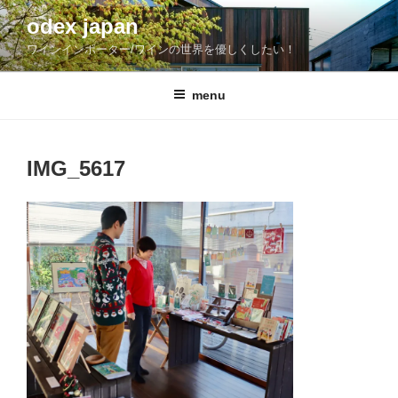
コ
odex japan
ン
ワインインポーター/ワインの世界を優しくしたい！
テ
ン
ツ
menu
へ
ス
キ
IMG_5617
ッ
プ