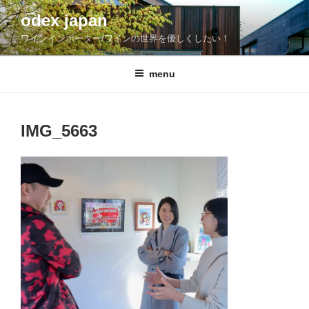
コ
odex japan
ン
ワインインポーター/ワインの世界を優しくしたい！
テ
ン
ツ
menu
へ
ス
キ
IMG_5663
ッ
プ