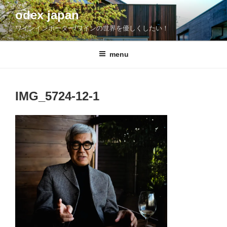
コ
odex japan
ン
ワインインポーター/ワインの世界を優しくしたい！
テ
ン
ツ
menu
へ
ス
キ
IMG_5724-12-1
ッ
プ