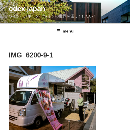
コ
odex japan
ン
ワインインポーター/ワインの世界を優しくしたい！
テ
ン
ツ
menu
へ
ス
キ
IMG_6200-9-1
ッ
プ