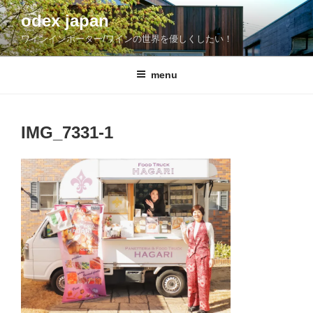
コ
odex japan
ン
ワインインポーター/ワインの世界を優しくしたい！
テ
ン
ツ
menu
へ
ス
キ
IMG_7331-1
ッ
プ