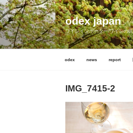
コ
ン
テ
odex japan
ン
ワインインポーター/ワインの
ツ
へ
ス
キ
odex
news
report
ッ
プ
IMG_7415-2