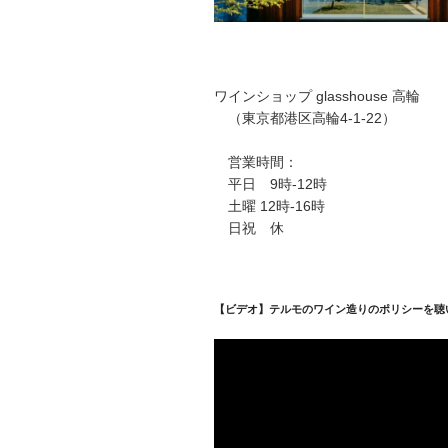
ワインショップ glasshouse 高輪
（東京都港区高輪4-1-22）
営業時間：
平日 9時-12時
土曜 12時-16時
日祝 休
【ビデオ】テルモのワイン造りのポリシーを聴
動
画
プ
レ
ー