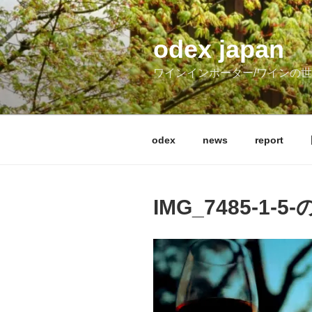
コ
ン
テ
odex japan
ン
ワインインポーター/ワインの
ツ
へ
ス
キ
odex
news
report
ッ
プ
IMG_7485-1-5-