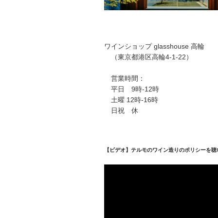
ワインショップ glasshouse 高輪
（東京都港区高輪4-1-22）
営業時間：
平日 9時-12時
土曜 12時-16時
日祝 休
【ビデオ】テルモのワイン造りのポリシーを聴
動
画
プ
レ
ー