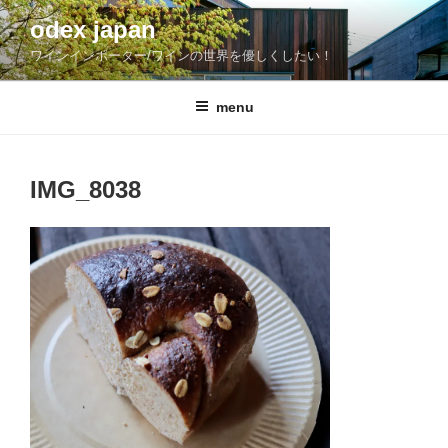
コ
odex japan
ン
ワインインポーター/ワインの世界を優しくしたい！
テ
ン
ツ
menu
へ
ス
キ
IMG_8038
ッ
プ