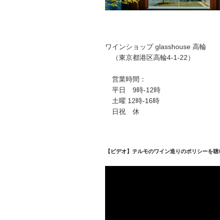
ワインショップ glasshouse 高輪
（東京都港区高輪4-1-22）
営業時間：
平日 9時-12時
土曜 12時-16時
日祝 休
【ビデオ】テルモのワイン造りのポリシーを聴
動
画
プ
レ
ー