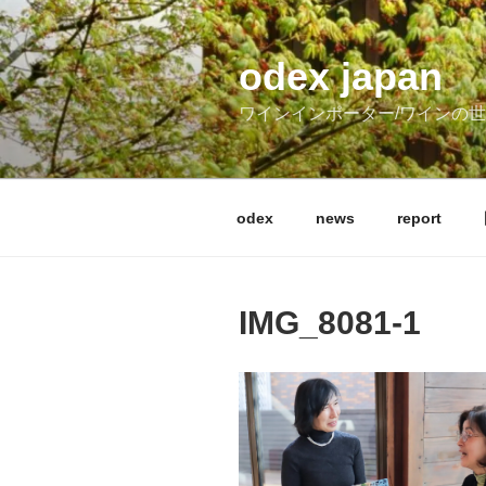
コ
ン
テ
odex japan
ン
ワインインポーター/ワインの
ツ
へ
ス
キ
odex
news
report
ッ
プ
IMG_8081-1