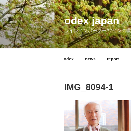
コ
ン
テ
odex japan
ン
ワインインポーター/ワインの
ツ
へ
ス
キ
odex
news
report
ッ
プ
IMG_8094-1