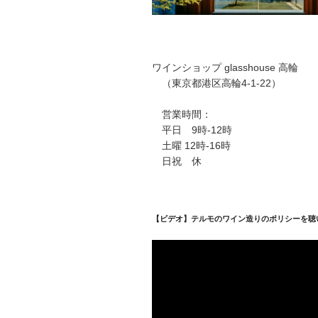
ワインショップ glasshouse 高輪
（東京都港区高輪4-1-22）
営業時間：
平日 9時-12時
土曜 12時-16時
日祝 休
【ビデオ】テルモのワイン造りのポリシーを聴
動
画
プ
レ
ー