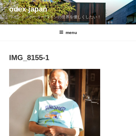
コ
odex japan
ン
ワインインポーター/ワインの世界を優しくしたい！
テ
ン
ツ
menu
へ
ス
キ
IMG_8155-1
ッ
プ