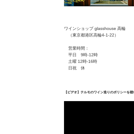
ワインショップ glasshouse 高輪
（東京都港区高輪4-1-22）
営業時間：
平日 9時-12時
土曜 12時-16時
日祝 休
【ビデオ】テルモのワイン造りのポリシーを聴
動
画
プ
レ
ー