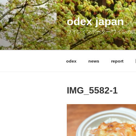
コ
ン
テ
odex japan
ン
ワインインポーター/ワインの
ツ
へ
ス
キ
odex
news
report
ッ
プ
IMG_5582-1