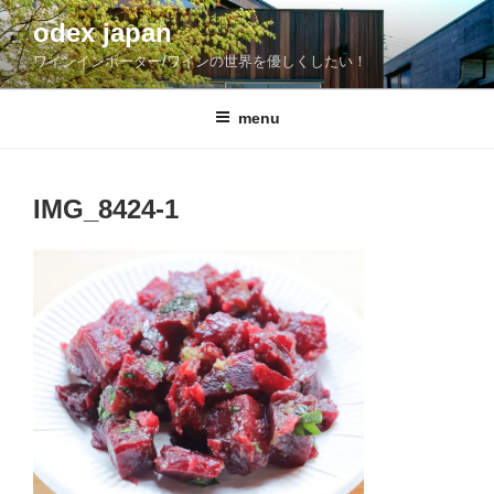
コ
odex japan
ン
ワインインポーター/ワインの世界を優しくしたい！
テ
ン
ツ
menu
へ
ス
キ
IMG_8424-1
ッ
プ