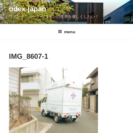
コ
odex japan
ン
ワインインポーター/ワインの世界を優しくしたい！
テ
ン
ツ
menu
へ
ス
キ
IMG_8607-1
ッ
プ