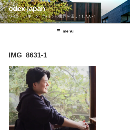
コ
odex japan
ン
ワインインポーター/ワインの世界を優しくしたい！
テ
ン
ツ
menu
へ
ス
キ
IMG_8631-1
ッ
プ