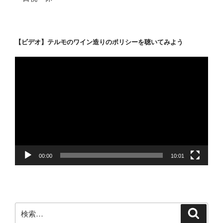
【ビデオ】テルモのワイン造りのポリシーを聴いてみよう
動
画
プ
レ
ー
ヤ
ー
00:00
10:01
検
検
索
索: