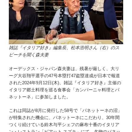
雑誌『イタリア好き』編集長、松本浩明さん（右）のス
ピーチを聞く森夫妻
オーデックス・ジャパン森夫妻は、残暑が厳しく、大リ
ーグ大谷翔平選手の47号本塁打47盗塁達成が日本で報道
された2024年9月12日(木)、雑誌『イタリア好き』主催の
イタリア郷土料理を巡る食事会「カンパーニャ料理とパ
ネットーネ」に参加しました。
これは同誌が8月に発行した58号で「パネットーネの沼」
が特集された機会に、パネットーネにこだわり、30年間
つくり続けている鈴木与平シェフの麻布十番のイタリア
ン・レストラン「ピアット スズキ」にて、名物のパネッ