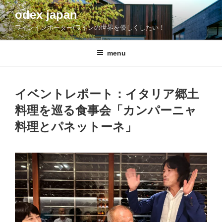
コ
odex japan
ン
ワインインポーター/ワインの世界を優しくしたい！
テ
ン
ツ
menu
へ
ス
キ
イベントレポート：イタリア郷土
ッ
料理を巡る食事会「カンパーニャ
プ
料理とパネットーネ」