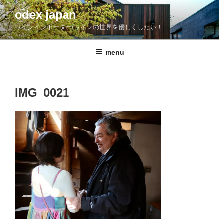
コ
odex japan
ン
ワインインポーター/ワインの世界を優しくしたい！
テ
ン
ツ
menu
へ
ス
キ
IMG_0021
ッ
プ