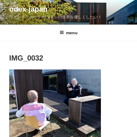
コ
odex japan
ン
ワインインポーター/ワインの世界を優しくしたい！
テ
ン
ツ
menu
へ
ス
キ
IMG_0032
ッ
プ