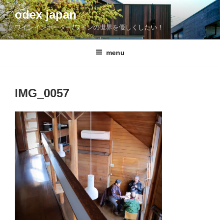
コ
odex japan
ン
ワインインポーター/ワインの世界を優しくしたい！
テ
ン
ツ
menu
へ
ス
キ
IMG_0057
ッ
プ