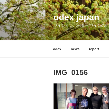
コ
ン
テ
odex japan
ン
ワインインポーター/ワインの
ツ
へ
ス
キ
odex
news
report
ッ
プ
IMG_0156