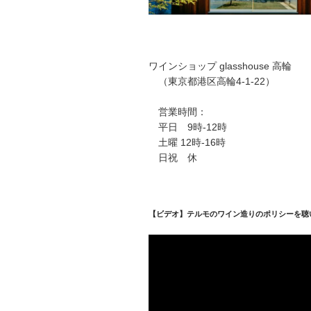
ワインショップ glasshouse 高輪
（東京都港区高輪4-1-22）
営業時間：
平日 9時-12時
土曜 12時-16時
日祝 休
【ビデオ】テルモのワイン造りのポリシーを聴
動
画
プ
レ
ー